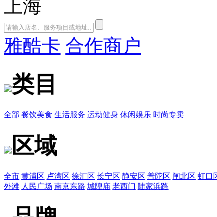
上海
雅酷卡
合作商户
类目
全部
餐饮美食
生活服务
运动健身
休闲娱乐
时尚专卖
区域
全市
黄浦区
卢湾区
徐汇区
长宁区
静安区
普陀区
闸北区
虹口
外滩
人民广场
南京东路
城隍庙
老西门
陆家浜路