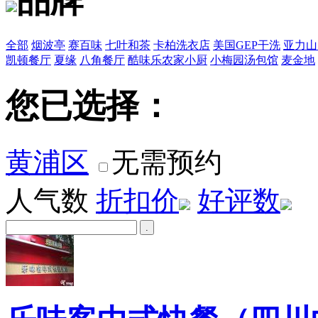
品牌
全部
烟波亭
赛百味
七叶和茶
卡柏洗衣店
美国GEP干洗
亚力山
凯顿餐厅
夏缘
八角餐厅
酷味乐农家小厨
小梅园汤包馆
麦金地
您已选择：
黄浦区
无需预约
人气数
折扣价
好评数